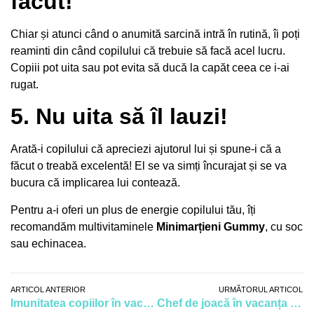
făcut!
Chiar și atunci când o anumită sarcină intră în rutină, îi poți
reaminti din când copilului că trebuie să facă acel lucru.
Copiii pot uita sau pot evita să ducă la capăt ceea ce i-ai
rugat.
5. Nu uita să îl lauzi!
Arată-i copilului că apreciezi ajutorul lui și spune-i că a
făcut o treabă excelentă! El se va simți încurajat și se va
bucura că implicarea lui contează.
Pentru a-i oferi un plus de energie copilului tău, îți
recomandăm multivitaminele
Minimarțieni Gummy
, cu soc
sau echinacea.
ARTICOL ANTERIOR
URMĂTORUL ARTICOL
Imunitatea copiilor în vacanța de primăvară. Cum îți protejezi copilul de gripă și răceli
Chef de joacă în vacanța de vară! Activități distractive pentru copilul tău