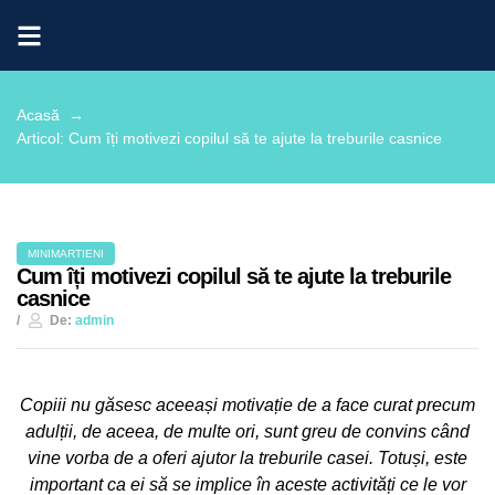
Acasă →
Articol: Cum îți motivezi copilul să te ajute la treburile casnice
MINIMARTIENI
Cum îți motivezi copilul să te ajute la treburile
casnice
De:
admin
Copiii nu găsesc aceeași motivație de a face curat precum
adulții, de aceea, de multe ori, sunt greu de convins când
vine vorba de a oferi ajutor la treburile casei. Totuși, este
important ca ei să se implice în aceste activități ce le vor