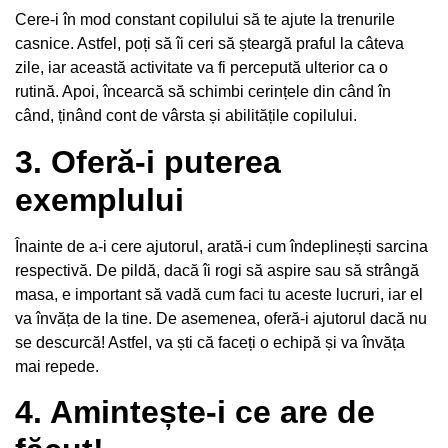
Cere-i în mod constant copilului să te ajute la trenurile
casnice. Astfel, poți să îi ceri să șteargă praful la câteva
zile, iar această activitate va fi percepută ulterior ca o
rutină. Apoi, încearcă să schimbi cerințele din când în
când, ținând cont de vârsta și abilitățile copilului.
3. Oferă-i puterea
exemplului
Înainte de a-i cere ajutorul, arată-i cum îndeplinești sarcina
respectivă. De pildă, dacă îi rogi să aspire sau să strângă
masa, e important să vadă cum faci tu aceste lucruri, iar el
va învăța de la tine. De asemenea, oferă-i ajutorul dacă nu
se descurcă! Astfel, va ști că faceți o echipă și va învăța
mai repede.
4. Amintește-i ce are de