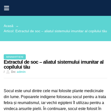
Acasă →
Articol: Extractul de soc – aliatul sistemului imunitar al copilului tău
MINIMARTIENI
Extractul de soc – aliatul sistemului imunitar al
copilului tău
De:
admin
Socul este unul dintre cele mai folosite plante medicinale
din lume. Popoarele indigene foloseau socul pentru a trata
febra și reumatismul, iar vechii egipteni îl utilizau pentru a
vindeca arsurile pielii. În continuare, socul este folosit în