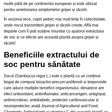
multe părți de pe continentul european și este utilizat
pentru ameliorarea simptomelor gripei și răcelii.
În sezonul rece, copiii petrec mai mult timp în colectivitate,
unde riscul transmiterii gripei și răcelii crește. Află mai
departe cum îi poți susține imunitar cu ajutorul extractului
de soc și ce efecte are această plantă asupra gripei și
răcelii!
Beneficiile extractului de
soc pentru sănătate
Socul (Sambucus nigra L.) este o plantă cu un conținut
bogat de compuși bioactivi precum polifenoli și terpenoide
care aduce multiple beneficii organismului, deoarece are
efect antioxidant, antiinflamator, anticancerigen, antigripal,
antimicrobian, antidiabetic, protector cardiovascular și
neuroprotector, arată
Journal of Agricultural and Food
Chemistry
. Antioxidanții și vitamina C din această plantă au