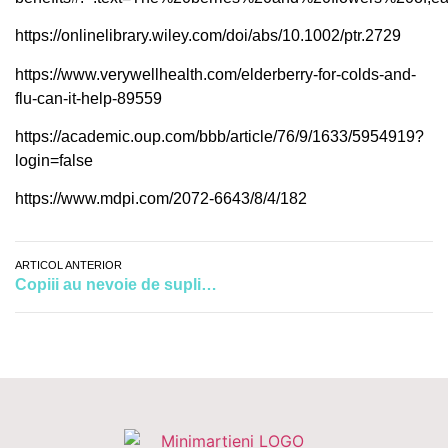
https://onlinelibrary.wiley.com/doi/abs/10.1002/ptr.2729
https://www.verywellhealth.com/elderberry-for-colds-and-
flu-can-it-help-89559
https://academic.oup.com/bbb/article/76/9/1633/5954919?
login=false
https://www.mdpi.com/2072-6643/8/4/182
ARTICOL ANTERIOR
Copiii au nevoie de suplimente alimentare cu vitamine. Iată cum și când se administrează acestea!