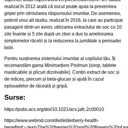
realizat în 2012 arată că socul poate ajuta la prevenirea
gripei prin stimularea răspunsului imunitar. De asemenea,
potrivit unui alt
studiu
, realizat în 2016, la care au participat
pasagerii dintr-un avion, utilizarea extractului de soc cu 10
zile înainte și 5 zile după un zbor a dus la ameliorarea
simptomelor răcelii și la reducerea la jumătate a perioadei
bolii.
Pentru susținerea sistemului imunitar al copilului tău, îți
recomandăm gama
Minimarțieni ProImun
(sirop, tablete
masticabile și plicuri dizolvabile). Conțin extract de soc și
de măceș, precum și beta-glucan și ajută în cazul
episoadelor de răceală și gripă.
Surse:
https://pubs.acs.org/doi/10.1021/acs.jafc.2c00010
https://www.webmd.com/diet/elderberry-health-
benefits#:~:text=The%20berries%20and%20flowers%20of