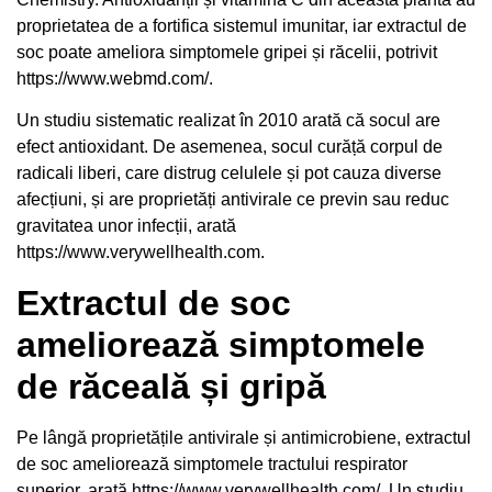
proprietatea de a fortifica sistemul imunitar, iar extractul de
soc poate ameliora simptomele gripei și răcelii, potrivit
https://www.webmd.com/
.
Un
studiu sistematic
realizat în 2010 arată că socul are
efect antioxidant. De asemenea, socul curăță corpul de
radicali liberi, care distrug celulele și pot cauza diverse
afecțiuni, și are proprietăți antivirale ce previn sau reduc
gravitatea unor infecții, arată
https://www.verywellhealth.com
.
Extractul de soc
ameliorează simptomele
de răceală și gripă
Pe lângă proprietățile antivirale și antimicrobiene, extractul
de soc ameliorează simptomele tractului respirator
superior, arată
https://www.verywellhealth.com/
. Un
studiu