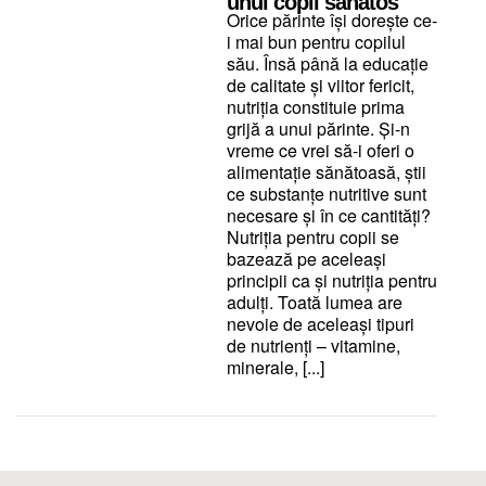
unui copil sănătos
Orice părinte își dorește ce-
i mai bun pentru copilul
său. Însă până la educație
de calitate și viitor fericit,
nutriția constituie prima
grijă a unui părinte. Și-n
vreme ce vrei să-i oferi o
alimentație sănătoasă, știi
ce substanțe nutritive sunt
necesare și în ce cantități?
Nutriția pentru copii se
bazează pe aceleași
principii ca și nutriția pentru
adulți. Toată lumea are
nevoie de aceleași tipuri
de nutrienți – vitamine,
minerale, [...]