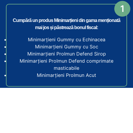
Cumpără un produs Minimarțieni din gama menționată
mai jos și păstrează bonul fiscal:
Minimarțieni Gummy cu Echinacea
Minimarțieni Gummy cu Soc
Minimarțieni ProImun Defend Sirop
Minimarțieni ProImun Defend comprimate
masticabile
Minimarțieni ProImun Acut
Accesează formularul de înscriere prin click pe butonul de
mai jos, Participă. Fotografiază bonul fiscal, completează
formularul de înscriere, încarcă poza bonului fiscal, trimite
formularul. Gata!